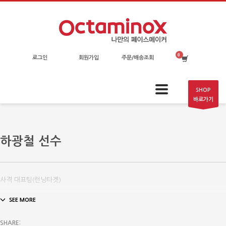
로그인
회원가입
주문/배송조회
SHOP
바로가기
하광철 선수
사격 대표팀(런닝타겟)