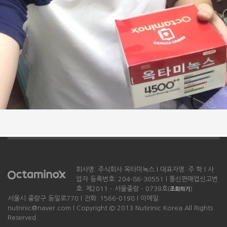
회사명: 주식회사 옥타미녹스 l 대표자명: 주 학 l 사
업자 등록번호: 204-86-30551 l 통신판매업신고번
호: 제2011 - 서울중랑 - 0739호(
)
조회하기
서울시 중랑구 동일로770 l 전화: 1566-0198 l 이메일:
nutrinic@naver.com l Copyright © 2013 Nutirinic Korea All Rights
Reserved.