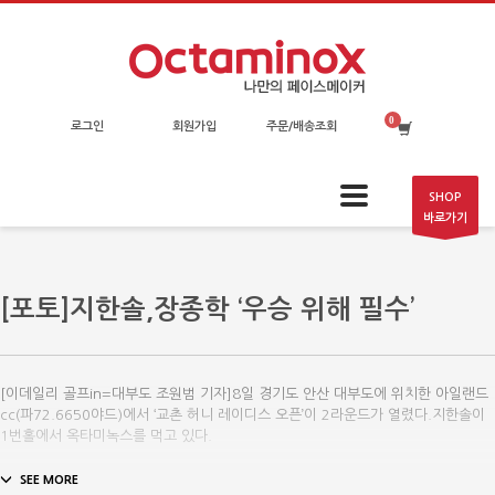
로그인
회원가입
주문/배송조회
SHOP
바로가기
[포토]지한솔,장종학 ‘우승 위해 필수’
[이데일리 골프in=대부도 조원범 기자]8일 경기도 안산 대부도에 위치한 아일랜드
cc(파72.6650야드)에서 ‘교촌 허니 레이디스 오픈’이 2라운드가 열렸다.지한솔이
1번홀에서 옥타미녹스를 먹고 있다.