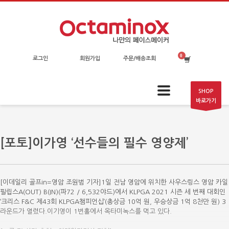
로그인
회원가입
주문/배송조회
SHOP
바로가기
[포토]이가영 ‘선수들의 필수 영양제’
[이데일리 골프in=영암 조원범 기자]1일 전남 영암에 위치한 사우스링스 영암 카일
필립스A(OUT) B(IN)(파72 / 6,532야드)에서 KLPGA 2021 시즌 세 번째 대회인
‘크리스 F&C 제43회 KLPGA챔피언십’(총상금 10억 원, 우승상금 1억 8천만 원) 3
라운드가 열렸다.이기영이 1번홀에서 옥타미녹스를 먹고 있다.