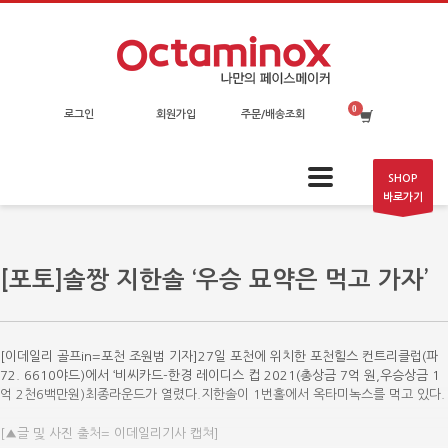
로그인
회원가입
주문/배송조회
SHOP
바로가기
[포토]솔짱 지한솔 ‘우승 묘약은 먹고 가자’
[이데일리 골프in=포천 조원범 기자]27일 포천에 위치한 포천힐스 컨트리클럽(파
72. 6610야드)에서 ‘비씨카드-한경 레이디스 컵 2021(총상금 7억 원,우승상금 1
억 2천6백만원)최종라운드가 열렸다.지한솔이 1번홀에서 옥타미녹스를 먹고 있다.
[▲글 및 사진 출처= 이데일리기사 캡쳐]