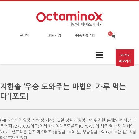
로그인
회원가입
주문/배송조회
SHOP
바로가기
지한솔 ‘우승 도와주는 마법의 가루 먹는
다'[포토]
(MHN스포츠 양양, 박태성 기자) 12일 강원도 양양군에 위치한 설해원 더 레전드
코스(파72/6,633야드)에서 한국여자프로골프 KLPGA투어 시즌 열 번째 대회인
‘2022 셀트리온 퀸즈 마스터즈'(총상금 10억 원, 우승상금 1억 8,000만 원) 최종
라운드가 열렸다.