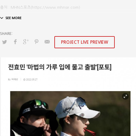
출처 : MHN스포츠(https://www.mhnse.com)
PROJECT LIVE PREVIEW