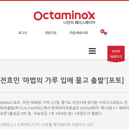
로그인
회원가입
주문/배송조회
SHOP
바로가기
전효민 ‘마법의 가루 입에 물고 출발'[포토]
(MHN스포츠 ,이천 박태성 기자) 27일 경기도 이천시에 위치한 사우스스프링스 컨
트리클럽(파72/6,546야드)에서 한국여자프로골프 KLPGA투어 ‘제10회 E1 채리티
오픈'(총상금 8억 원, 우승상금 1억 4천4만 원) 1라운드가 열렸다.
전효민(23.도휘에드가)이 10번홀 페어웨이로 이동하고 있다.