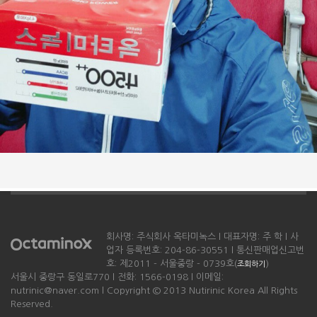
회사명: 주식회사 옥타미녹스 l 대표자명: 주 학 l 사
업자 등록번호: 204-86-30551 l 통신판매업신고번
호: 제2011 - 서울중랑 - 0739호(
)
조회하기
서울시 중랑구 동일로770 l 전화: 1566-0198 l 이메일:
nutrinic@naver.com l Copyright © 2013 Nutirinic Korea All Rights
Reserved.