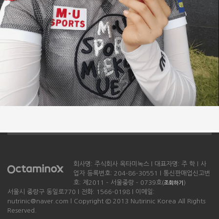
회사명: 주식회사 옥타미녹스 l 대표자명: 주 학 l 사
업자 등록번호: 204-86-30551 l 통신판매업신고번
호: 제2011 - 서울중랑 - 0739호(
)
조회하기
서울시 중랑구 동일로770 l 전화: 1566-0198 l 이메일:
nutrinic@naver.com l Copyright © 2013 Nutirinic Korea All Rights
Reserved.