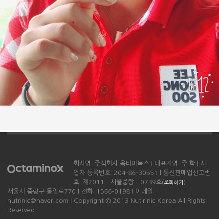
회사명: 주식회사 옥타미녹스 l 대표자명: 주 학 l 사
업자 등록번호: 204-86-30551 l 통신판매업신고번
호: 제2011 - 서울중랑 - 0739호(
)
조회하기
서울시 중랑구 동일로770 l 전화: 1566-0198 l 이메일:
nutrinic@naver.com l Copyright © 2013 Nutirinic Korea All Rights
Reserved.