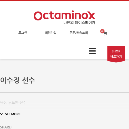
로그인
회원가입
주문/배송조회
SHOP
바로가기
이수정 선수
육상 투포환 선수