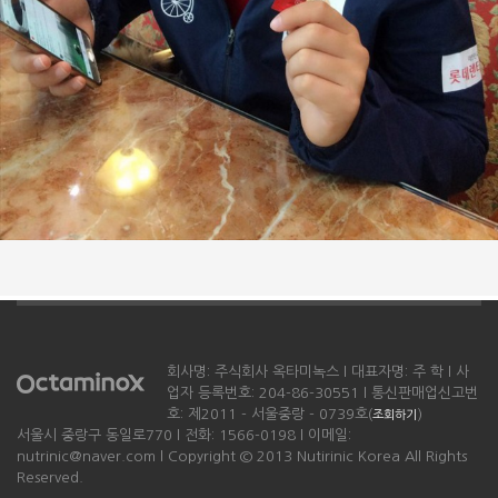
회사명: 주식회사 옥타미녹스 l 대표자명: 주 학 l 사
업자 등록번호: 204-86-30551 l 통신판매업신고번
호: 제2011 - 서울중랑 - 0739호(
)
조회하기
서울시 중랑구 동일로770 l 전화: 1566-0198 l 이메일:
nutrinic@naver.com l Copyright © 2013 Nutirinic Korea All Rights
Reserved.