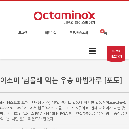
로그인
회원가입
주문/배송조회
SHOP
바로가기
이소미 ‘남몰래 먹는 우승 마법가루'[포토]
(MHN스포츠 포천, 박태성 기자) 28일 경기도 일동에 위치한 일동레이크골프클럽
(파72/6,689야드)에서 한국여자프로골프 KLPGA투어 네 번째 대회이자 시즌 첫
메이저 대회인 ‘크리스 F&C 제44회 KLPGA 챔피언십'(총상금 12억 원,우승상금 2
억1천6백만 원) 1라운드가 열렸다.