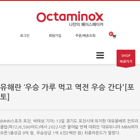
로그인
회원가입
주문/배송조회
SHOP
바로가기
유해란 ‘우승 가루 먹고 역전 우승 간다'[포
토]
(MHN스포츠 포천, 박태성 기자) 13일 경기도 포천시에 위치한 대유몽베르 컨트리
클럽(파72/6,590야드)에서 2022시즌 열여덟 번째 대회인 ‘대유위니아 MBN여자
오픈'(총상금 9억 원, 우승상금 1억 6천2백만 원) 최종라운드가 열렸다.