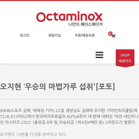
로그인
회원가입
주문/배송조회
SHOP
바로가기
오지현 ‘우승의 마법가루 섭취'[포토]
(MHN스포츠 김해, 박태성 기자) 22일 경상남도 김해에 위치한 가야컨트리클럽(파
72/6,813야드)에서 한국여자프로골프 KLPGA투어 세 번째 대회인 ‘넥센-세인트나
인 마스터즈 2022′(총상금 8억 원,우승상금 1억4천4백만 원) 2라운드가 열렸다.
오지현이 10번홀 티샷을 준비하고 있다.