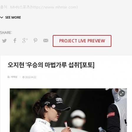
출처 : MHN스포츠(https://www.mhnse.com)
PROJECT LIVE PREVIEW