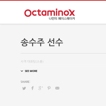
송수주 선수
사격 대표팀(소총)