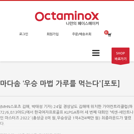
로그인
회원가입
주문/배송조회
SHOP
바로가기
마다솜 ‘우승 마법 가루를 먹는다'[포토]
(MHN스포츠 김해, 박태성 기자) 24일 경상남도 김해에 위치한 가야컨트리클럽(파
72/6,813야드)에서 한국여자프로골프 KLPGA투어 세 번째 대회인 ‘넥센-세인트나
인 마스터즈 2022′(총상금 8억 원,우승상금 1억4천4백만 원) 최종라운드가 열렸
다.