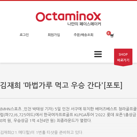
로그인
회원가입
주문/배송조회
SHOP
바로가기
김재희 ‘마법가루 먹고 우승 간다'[포토]
(MHN스포츠 ,인천 박태성 기자) 5일 인천 서구에 위치한 베어즈베스트 청라골프클
럽(파72/6,725야드)에서 한국여자프로골프 KLPGA투어 ‘2022 롯데 오픈'(총상금
8억 원, 우승상금 1억 4천4만 원) 최종라운드가 열렸다.
김재희(21.메디힐)이 1번홀 티샷을 준비하고 있다.