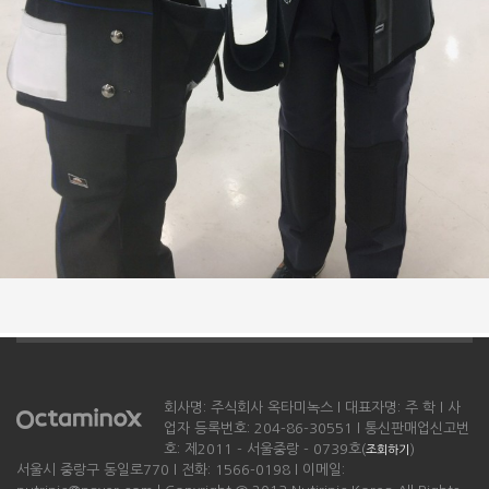
회사명: 주식회사 옥타미녹스 l 대표자명: 주 학 l 사
업자 등록번호: 204-86-30551 l 통신판매업신고번
호: 제2011 - 서울중랑 - 0739호(
)
조회하기
서울시 중랑구 동일로770 l 전화: 1566-0198 l 이메일: