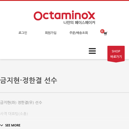
로그인
회원가입
주문/배송조회
SHOP
바로가기
금지현·정한결 선수
금지현(좌) 정한결(우) 선수
사격 대표팀(소총)