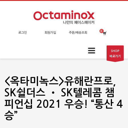
로그인
회원가입
주문/배송조회
SHOP
바로가기
<옥타미녹스>유해란프로,
SK쉴더스 • SK텔레콤 챔
피언십 2021 우승! “통산 4
승”