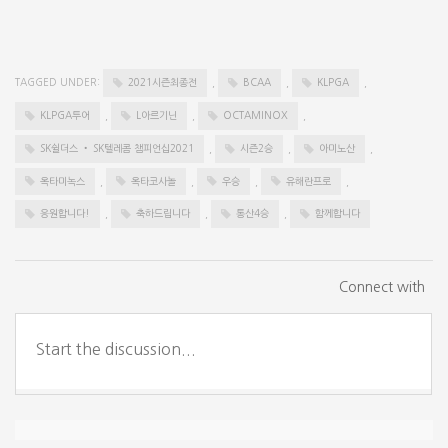
TAGGED UNDER:
2021시즌최종전
,
BCAA
,
KLPGA
,
KLPGA투어
,
L아르기닌
,
OCTAMINOX
,
SK쉴더스 • SK텔레콤 챔피언십2021
,
시즌2승
,
아미노산
,
옥타미녹스
,
옥타코사놀
,
우승
,
유해란프로
,
응원합니다!
,
축하드립니다
,
통산4승
,
함께합니다
Connect with