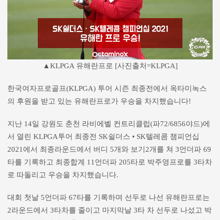
▲KLPGA 유해란프로 [사진출처=KLPGA]
한국여자프로골프(KLPGA) 투어 시즌 최종전에서 옥타미녹스
의 후원을 받고 있는 유해란프로가 우승을 차지했습니다!
지난 14일 강원도 춘천 라비에벨 컨트리클럽(파72/6856야드)에
서 열린 KLPGA투어 최종전 SK쉴더스 • SK텔레콤 챔피언십
2021에서 최종라운드에서 버디 5개와 보기2개를 쳐 3언더파 69
타를 기록하고 최종합계 11언더파 205타로 박주영프로를 3타차
로 따돌리고 우승을 차지했습니다.
대회 첫날 5언더파 67타를 기록하며 선두로 나선 유해란프로는
2라운드에서 3타차를 줄이고 마지막날 3타 차 선두로 나섰고 박