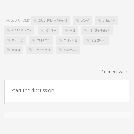
TAGGED UNDER:
2022베이징동계올림픽
,
BCAA
,
L아르기닌
,
OCTAMINOX
,
국가대표
,
도전
,
베이징동계올림픽
,
아미노산
,
옥타미녹스
,
옥타코사놀
,
응원합니다!
,
이채원
,
크로스컨트리
,
함께합니다
Connect with