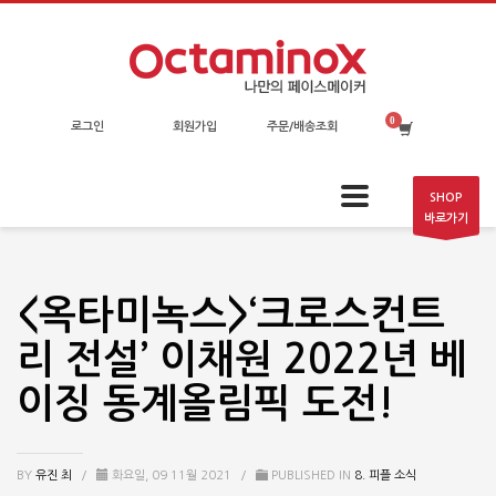
로그인
회원가입
주문/배송조회
SHOP
바로가기
<옥타미녹스>‘크로스컨트
리 전설’ 이채원 2022년 베
이징 동계올림픽 도전!
BY
유진 최
/
화요일, 09 11월 2021
/
PUBLISHED IN
8. 피플 소식