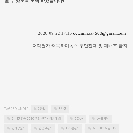
될 수 있도록 노력 하겠습니다!
[ 2020-09-22 17:15
octaminox4500@gmail.com
]
저작권자 © 옥타미녹스 무단전재 및 재배포 금지.
TAGGED UNDER:
2관왕
,
3관왕
,
8•15 경축 2020 양양 전국사이클대 회
,
BCAA
,
L아르기닌
,
강태우선수
,
김유로선수
,
나아름선수
,
모두_축하드립니다
,