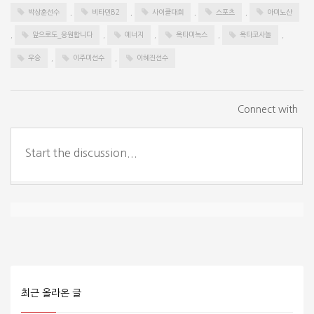
박상훈선수
,
비타민B2
,
사이클대회
,
스포츠
,
아미노산
,
앞으로도_응원합니다
,
에너지
,
옥타미녹스
,
옥타코사놀
,
우승
,
이주미선수
,
이혜진선수
Connect with
최근 올라온 글