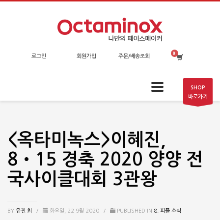
로그인
회원가입
주문/배송조회
SHOP
바로가기
<옥타미녹스>이혜진,
8•15 경축 2020 양양 전
국사이클대회 3관왕
BY
유진 최
/
화요일, 22 9월 2020
/
PUBLISHED IN
8. 피플 소식